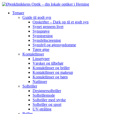
Temaer
Guide til godt syn
Opskrifter – Dæk op til et godt syn
Synet gennem livet
Synsprøve
Synstræning
Synsfeltscreening
Synsfejl og øjensygdomme
Tørre øjne
Kontaktlinser
Linsetyper
Væsker og tilbehør
Kontaktlinser og briller
Kontaktlinser og makeup
Kontaktlinser og børn
Natlinser
Solbriller
Designersolbriller
Solbrillemode
Solbriller med styrke
Solbriller og sport
UV-stråling
Briller