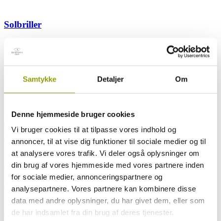
Solbriller
Læs mere
Briller og kontaktlinser
Samtykke
Detaljer
Om
Læs mere
Denne hjemmeside bruger cookies
Kontaktlinser og briller
Vi bruger cookies til at tilpasse vores indhold og
Læs mere
annoncer, til at vise dig funktioner til sociale medier og til
at analysere vores trafik. Vi deler også oplysninger om
Synet gennem livet
din brug af vores hjemmeside med vores partnere inden
for sociale medier, annonceringspartnere og
Læs mere
analysepartnere. Vores partnere kan kombinere disse
data med andre oplysninger, du har givet dem, eller som
Opskrifter – Dæk op til et godt syn
de har indsamlet fra din brug af deres tjenester.