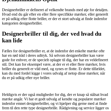
Designerbriller er defineret af velkendte brands med øje for detaljen.
Hvad end du går efter en eller flere specifikke mærker, eller generelt
er på udkig efter flotte briller, er der et stort udvalg at finde indenfor
kategorien designerbriller.
Designerbriller til dig, der ved hvad du
kan lide
Fælles for designerbriller er, at de indenfor det enkelte mærke ofte
har en rød tråd i deres udtryk. Så selvom designerbriller kan være
gode for enhver, er de specielt oplagte til dig, der har en veldefineret
stil. Det kan for eksempel være, at der er et eller flere mærker, hvis
briller du generelt er vild med, og synes er flotte. Er dette tilfældet,
kan du med fordel kigge i vores udvalg af netop disse mærker, når
du er på udkig efter nye briller.
Heldigvis er der også muligheder for dig, der er knap så stålsat hvad
mærke angår. Vi har et godt udvalg af kendte og populære mærker
indenfor emnet designerbriller, og vi hjælper dig gerne med at finde
frem til den rette type designerbrille. Rådgivning og service ligger os