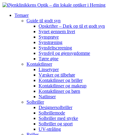
Temaer
Guide til godt syn
Opskrifter – Dæk op til et godt syn
Synet gennem livet
Synsprøve
Synstræning
Synsfeltscreening
Synsfejl og øjensygdomme
Tørre øjne
Kontaktlinser
Linsetyper
Væsker og tilbehør
Kontaktlinser og briller
Kontaktlinser og makeup
Kontaktlinser og børn
Natlinser
Solbriller
Designersolbriller
Solbrillemode
Solbriller med styrke
Solbriller og sport
UV-stråling
Briller