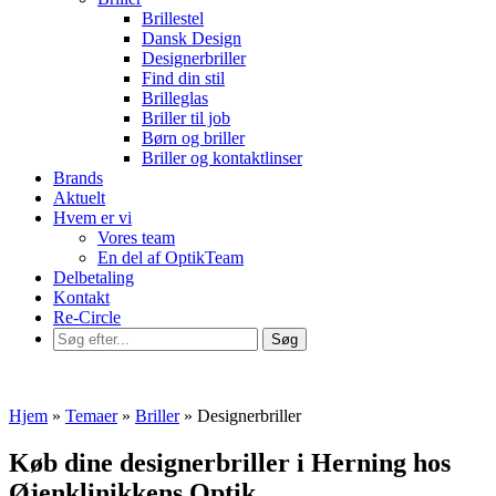
Brillestel
Dansk Design
Designerbriller
Find din stil
Brilleglas
Briller til job
Børn og briller
Briller og kontaktlinser
Brands
Aktuelt
Hvem er vi
Vores team
En del af OptikTeam
Delbetaling
Kontakt
Re-Circle
Hjem
»
Temaer
»
Briller
»
Designerbriller
Køb dine designerbriller i Herning hos
Øjenklinikkens Optik