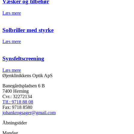
Væsker og tilbehør
Læs mere
Solbriller med styrke
Læs mere
Synsfeltscreening
Læs mere
Øjenklinikkens Optik ApS
Banegårdspladsen 6 B
7400 Herning
Cvr.: 32272134
Tlf.: 9718 88 08
Fax: 9718 8580
johankrogsager@gmail.com
Åbningstider
Mandag