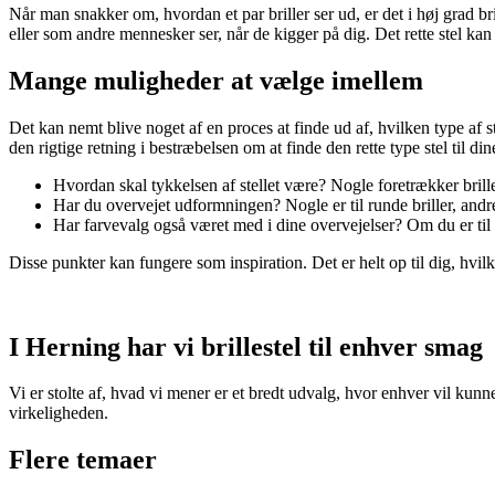
Når man snakker om, hvordan et par briller ser ud, er det i høj grad brille
eller som andre mennesker ser, når de kigger på dig. Det rette stel kan
Mange muligheder at vælge imellem
Det kan nemt blive noget af en proces at finde ud af, hvilken type af s
den rigtige retning i bestræbelsen om at finde den rette type stel til dine
Hvordan skal tykkelsen af stellet være? Nogle foretrækker brille
Har du overvejet udformningen? Nogle er til runde briller, andr
Har farvevalg også været med i dine overvejelser? Om du er til bri
Disse punkter kan fungere som inspiration. Det er helt op til dig, hvilke ty
I Herning har vi brillestel til enhver smag
Vi er stolte af, hvad vi mener er et bredt udvalg, hvor enhver vil kun
virkeligheden.
Flere temaer