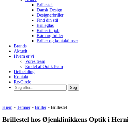
Brillestel
Dansk Design
Designerbriller
Find din stil
Brilleglas
Briller til job
Børn og briller
Briller og kontaktlinser
Brands
Aktuelt
Hvem er vi
Vores team
En del af OptikTeam
Delbetaling
Kontakt
Re-Circle
Hjem
»
Temaer
»
Briller
»
Brillestel
Brillestel hos Øjenklinikkens Optik i Hern