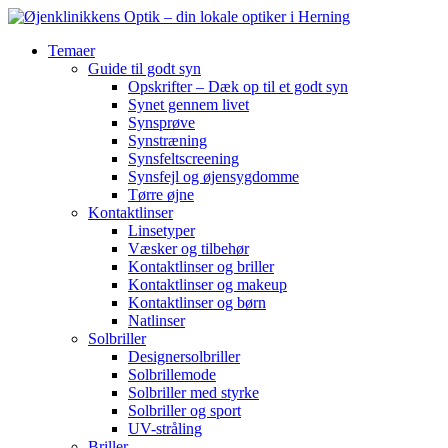
Temaer
Guide til godt syn
Opskrifter – Dæk op til et godt syn
Synet gennem livet
Synsprøve
Synstræning
Synsfeltscreening
Synsfejl og øjensygdomme
Tørre øjne
Kontaktlinser
Linsetyper
Væsker og tilbehør
Kontaktlinser og briller
Kontaktlinser og makeup
Kontaktlinser og børn
Natlinser
Solbriller
Designersolbriller
Solbrillemode
Solbriller med styrke
Solbriller og sport
UV-stråling
Briller