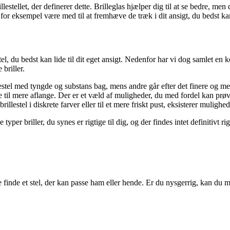
stellet, der definerer dette. Brilleglas hjælper dig til at se bedre, men de
 for eksempel være med til at fremhæve de træk i dit ansigt, du bedst kan
tel, du bedst kan lide til dit eget ansigt. Nedenfor har vi dog samlet e
 briller.
stel med tyngde og substans bag, mens andre går efter det finere og mere
e til mere aflange. Der er et væld af muligheder, du med fordel kan prøv
llestel i diskrete farver eller til et mere friskt pust, eksisterer mulighe
per briller, du synes er rigtige til dig, og der findes intet definitivt rigt
ne finde et stel, der kan passe ham eller hende. Er du nysgerrig, kan du 