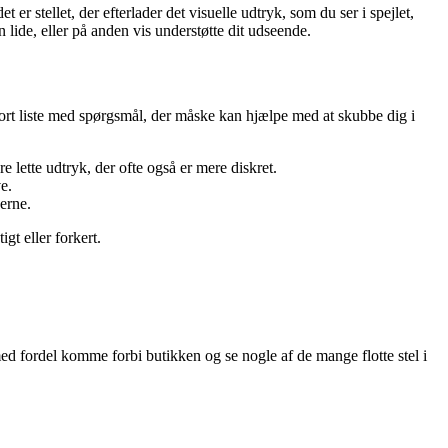
t er stellet, der efterlader det visuelle udtryk, som du ser i spejlet,
 lide, eller på anden vis understøtte dit udseende.
n kort liste med spørgsmål, der måske kan hjælpe med at skubbe dig i
 lette udtryk, der ofte også er mere diskret.
e.
derne.
igt eller forkert.
med fordel komme forbi butikken og se nogle af de mange flotte stel i