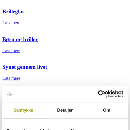
Brilleglas
Læs mere
Børn og briller
Læs mere
Synet gennem livet
Læs mere
Opskrifter – Dæk op til et godt syn
Læs mere
Samtykke
Detaljer
Om
Briller til job