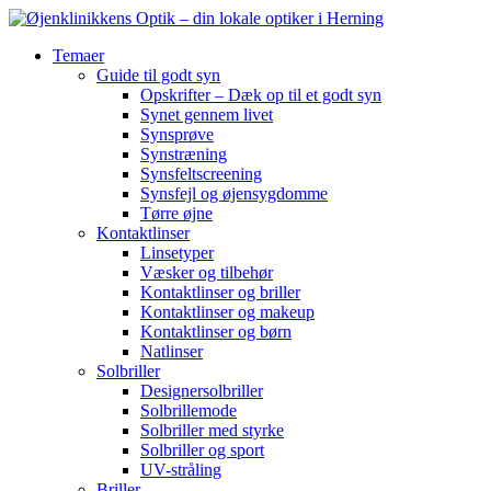
Temaer
Guide til godt syn
Opskrifter – Dæk op til et godt syn
Synet gennem livet
Synsprøve
Synstræning
Synsfeltscreening
Synsfejl og øjensygdomme
Tørre øjne
Kontaktlinser
Linsetyper
Væsker og tilbehør
Kontaktlinser og briller
Kontaktlinser og makeup
Kontaktlinser og børn
Natlinser
Solbriller
Designersolbriller
Solbrillemode
Solbriller med styrke
Solbriller og sport
UV-stråling
Briller