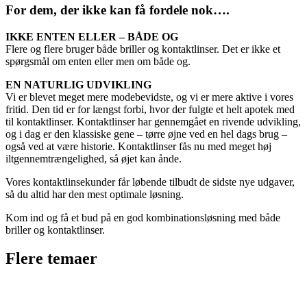
For dem, der ikke kan få fordele nok….
IKKE ENTEN ELLER – BÅDE OG
Flere og flere bruger både briller og kontaktlinser. Det er ikke et
spørgsmål om enten eller men om både og.
EN NATURLIG UDVIKLING
Vi er blevet meget mere modebevidste, og vi er mere aktive i vores
fritid. Den tid er for længst forbi, hvor der fulgte et helt apotek med
til kontaktlinser. Kontaktlinser har gennemgået en rivende udvikling,
og i dag er den klassiske gene – tørre øjne ved en hel dags brug –
også ved at være historie. Kontaktlinser fås nu med meget høj
iltgennemtrængelighed, så øjet kan ånde.
Vores kontaktlinsekunder får løbende tilbudt de sidste nye udgaver,
så du altid har den mest optimale løsning.
Kom ind og få et bud på en god kombinationsløsning med både
briller og kontaktlinser.
Flere temaer