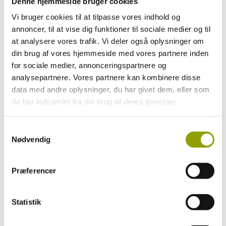
Denne hjemmeside bruger cookies
Læs mere
Vi bruger cookies til at tilpasse vores indhold og
annoncer, til at vise dig funktioner til sociale medier og til
Solbriller med styrke
at analysere vores trafik. Vi deler også oplysninger om
din brug af vores hjemmeside med vores partnere inden
Læs mere
for sociale medier, annonceringspartnere og
analysepartnere. Vores partnere kan kombinere disse
Synsfeltscreening
data med andre oplysninger, du har givet dem, eller som
de har indsamlet fra din brug af deres tjenester.
Læs mere
Samtykkevalg
Briller
Nødvendig
Læs mere
Præferencer
UV-stråling
Læs mere
Statistik